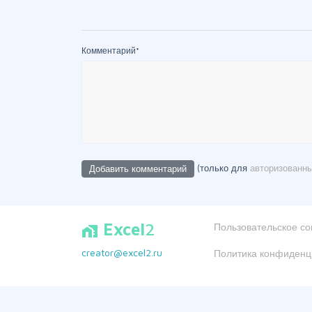
Комментарий
*
(только для
авторизованн
Excel
2
Пользовательское с
home_work
creator@excel2.ru
Политика конфиденц