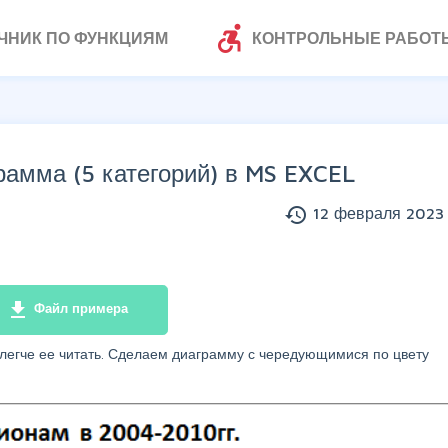
accessible_forward
ЧНИК ПО ФУНКЦИЯМ
КОНТРОЛЬНЫЕ РАБОТ
рамма (5 категорий) в MS EXCEL
history
12 февраля 2023 
file_download
Файл примера
легче ее читать. Сделаем диаграмму с чередующимися по цвету