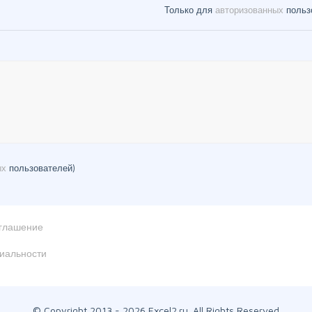
Только для
авторизованных
польз
ых
пользователей)
оглашение
иальности
© Copyright 2013 - 2026 Excel2.ru. All Rights Reserved