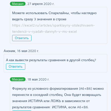
Михаил
, 27 апреля 2020 г.
Можете использовать Спарклайны, чтобы наглядно
видеть сразу 3 значения в строке
https://excel2.ru/articles/sparklayny-otslezhivaem-
tendencii-v-ryadah-dannyh-v-ms-excel
Ответить
Аноним, 16 мая 2020 г.
А как вывести результаты сравнения в другой столбец?
Ответить
Михаил
, 18 мая 2020 г.
Формулу из условного форматирования (A6<B6) можно
перенести в соседний столбец. Она будет возвращать
значения ИСТИНА или ЛОЖЬ в зависимости от
результатов сравнения: ИСТИНА, если A6<B6.