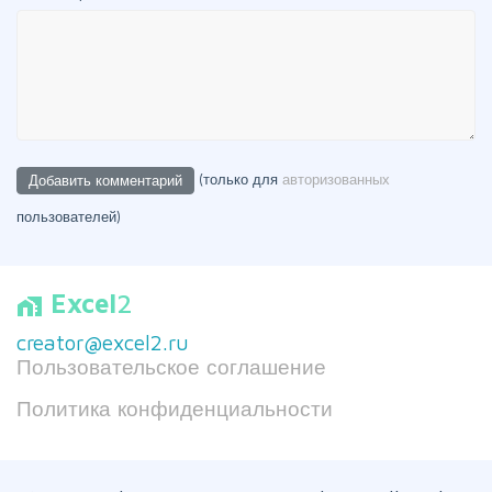
(только для
авторизованных
пользователей)
Excel
2
home_work
creator@excel2.ru
Пользовательское соглашение
Политика конфиденциальности