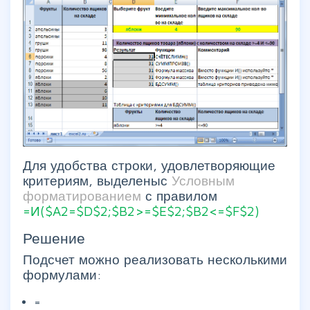
Для удобства строки, удовлетворяющие
критериям, выделеныс
Условным
форматированием
с правилом
=И($A2=$D$2;$B2>=$E$2;$B2<=$F$2)
Решение
Подсчет можно реализовать несколькими
формулами:
=