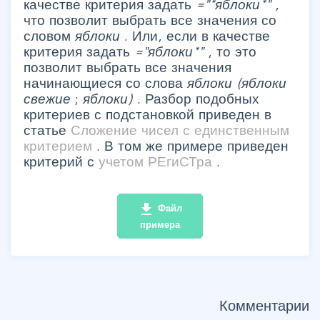
качестве критерия задать
="*яблоки*"
,
что позволит выбрать все значения со
словом
яблоки
. Или, если в качестве
критерия задать
="яблоки*"
, то это
позволит выбрать все значения
начинающиеся со слова
яблоки (яблоки
свежие
;
яблоки)
. Разбор подобных
критериев с подстановкой приведен в
статье
Сложение чисел с единственным
критерием
. В том же примере приведен
критерий с
учетом РЕгиСТра
.
file_download
Файл
примера
Комментарии