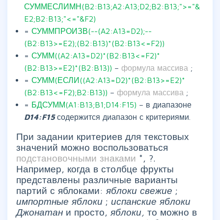
СУММЕСЛИМН(B2:B13;A2:A13;D2;B2:B13;">="&
E2;B2:B13;"<="&F2)
=
СУММПРОИЗВ(--(A2:A13=D2);--
(B2:B13>=E2);(B2:B13)*(B2:B13<=F2))
=
СУММ((A2:A13=D2)*(B2:B13<=F2)*
(B2:B13>=E2)*(B2:B13))
–
формула массива
;
=
СУММ(ЕСЛИ((A2:A13=D2)*(B2:B13>=E2)*
(B2:B13<=F2);B2:B13))
–
формула массива
;
=
БДСУММ(A1:B13;B1;D14:F15)
– в диапазоне
D14:F15
содержится диапазон с критериями.
При задании критериев для текстовых
значений можно воспользоваться
подстановочными знаками
*, ?.
Например, когда в столбце фрукты
представлены различные варианты
партий с яблоками:
яблоки свежие
;
импортные яблоки
;
испанские яблоки
Джонатан
и просто,
яблоки,
то можно в