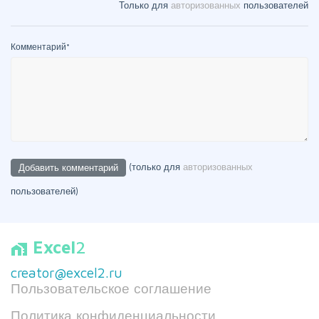
Только для
авторизованных
пользователей
Комментарий
*
(только для
авторизованных
пользователей)
Excel
2
home_work
creator@excel2.ru
Пользовательское соглашение
Политика конфиденциальности