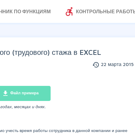
accessible_forward
ЧНИК ПО ФУНКЦИЯМ
КОНТРОЛЬНЫЕ РАБОТ
ого (трудового) стажа в EXCEL
history
22 марта 2015 
file_download
Файл примера
одах, месяцах и днях.
мо учесть время работы сотрудника в данной компании и ранее