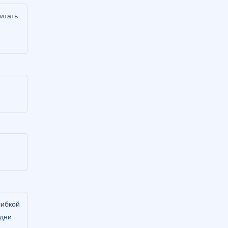
итать
шибкой
 дни