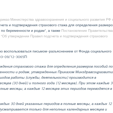
риказ Министерства здравоохранения и социального развития РФ 
счета и подтверждения страхового стажа для определения размеро
 по беременности и родам", а также
Постановление Правительства
7) "Об утверждении Правил подсчета и подтверждения страхового
но воспользоваться письмом-разъяснением от Фонда социального
-03-09/12-3065П:
рждения страхового стажа для определения размеров пособий по
менности и родам, утвержденных Приказом Минздравсоцразвити
ериодов работы (службы, деятельности) производится в
сяцев (30 дней) и полного года (12 месяцев). При этом каждые 3
лные месяцы, а каждые 12 месяцев этих периодов переводятся в
ждых 30 дней указанных периодов в полные месяцы, а каждых 12
дусматривается только для неполных календарных месяцев и