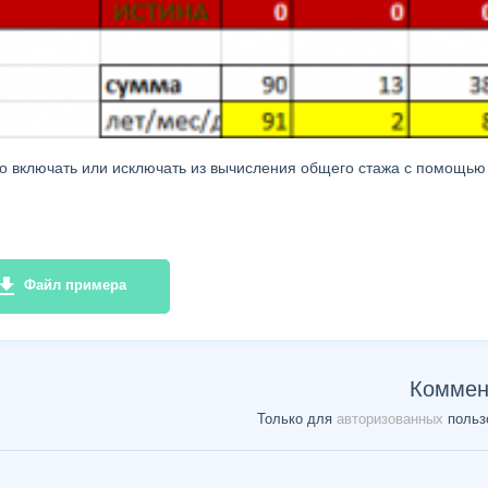
о включать или исключать из вычисления общего стажа с помощью
e_download
Файл примера
Коммен
Только для
авторизованных
польз