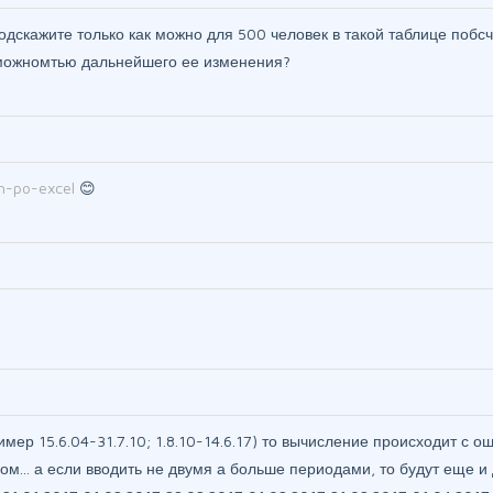
одскажите только как можно для 500 человек в такой таблице побсч
озможномтью дальнейшего ее изменения?
ch-po-excel
😊
мер 15.6.04-31.7.10; 1.8.10-14.6.17) то вычисление происходит с о
ом... а если вводить не двумя а больше периодами, то будут еще и