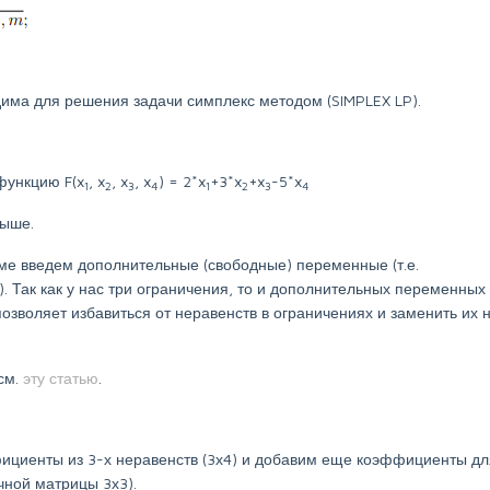
има для решения задачи симплекс методом (SIMPLEX LP).
функцию F(x
, x
, x
, x
) = 2*x
+3*x
+x
-5*x
1
2
3
4
1
2
3
4
выше.
ме введем дополнительные (свободные) переменные (т.е.
 Так как у нас три ограничения, то и дополнительных переменных
озволяет избавиться от неравенств в ограничениях и заменить их 
см.
эту статью
.
ициенты из 3-х неравенств (3х4) и добавим еще коэффициенты дл
ной матрицы 3х3).