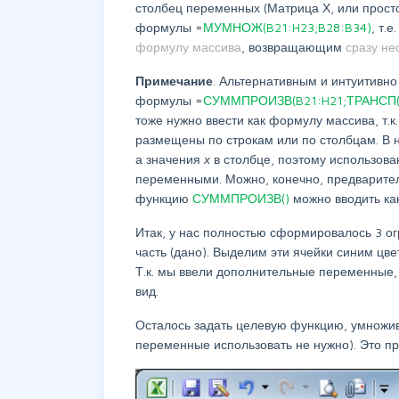
столбец переменных (Матрица Х, или прост
формулы =
МУМНОЖ(B21:H23;B28:B34)
, т.
формулу массива
, возвращающим
сразу не
Примечание
. Альтернативным и интуитивн
формулы =
СУММПРОИЗВ(B21:H21;ТРАНСП(
тоже нужно ввести как формулу массива, т.к
размещены по строкам или по столбцам. В 
а значения
х
в столбце, поэтому использов
переменными. Можно, конечно, предваритель
функцию
СУММПРОИЗВ()
можно вводить ка
Итак, у нас полностью сформировалось 3 о
часть (дано). Выделим эти ячейки синим цв
Т.к. мы ввели дополнительные переменные, 
вид.
Осталось задать целевую функцию, умножи
переменные использовать не нужно). Это п