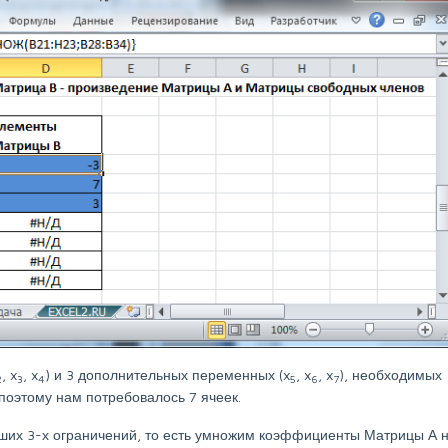
, x
, x
) и 3 дополнительных переменных (x
, x
, x
), необходимых
2
3
4
5
6
7
 поэтому нам потребовалось 7 ячеек.
ших 3-х ограничений, то есть умножим коэффициенты Матрицы А 