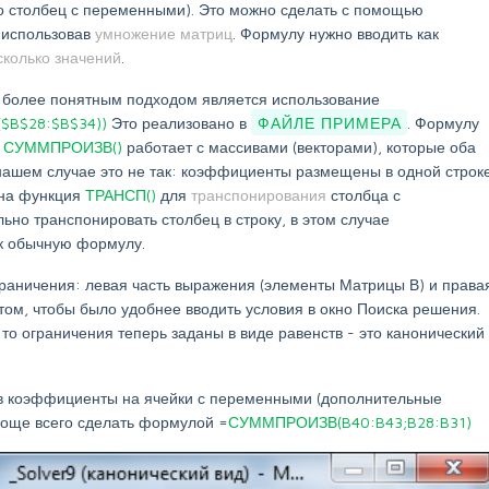
о столбец с переменными). Это можно сделать с помощью
е. использовав
умножение матриц
. Формулу нужно вводить как
сколько значений
.
о более понятным подходом является использование
$B$28:$B$34))
Это реализовано в
ФАЙЛЕ ПРИМЕРА
. Формулу
.
СУММПРОИЗВ()
работает с массивами (векторами), которые оба
нашем случае это не так: коэффициенты размещены в одной строке
ана функция
ТРАНСП()
для
транспонирования
столбца с
но транспонировать столбец в строку, в этом случае
к обычную формулу.
граничения: левая часть выражения (элементы Матрицы В) и права
етом, чтобы было удобнее вводить условия в окно Поиска решения.
то ограничения теперь заданы в виде равенств - это канонический
в коэффициенты на ячейки с переменными (дополнительные
роще всего сделать формулой =
СУММПРОИЗВ(B40:B43;B28:B31)