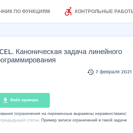
accessible_forward
ЧНИК ПО ФУНКЦИЯМ
КОНТРОЛЬНЫЕ РАБОТ
CEL. Каноническая задача линейного
рограммирования
history
7 февраля 2021 
file_download
Файл примера
ования (ограничения на переменные выражены неравенствами)
в
предыдущей статье
. Пример записи ограничений в такой задаче