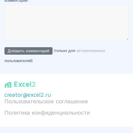
Комментарий
*
(только для
авторизованных
пользователей)
Excel
2
home_work
creator@excel2.ru
Пользовательское соглашение
Политика конфиденциальности