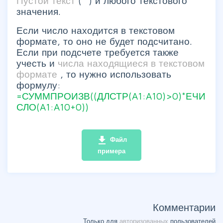
Пустой текст
("") и любого текстового
значения.
Если число находится в текстовом
формате, то оно не будет подсчитано.
Если при подсчете требуется также
учесть и
числа находящиеся в текстовом
формате
, то нужно использовать
формулу:
=СУММПРОИЗВ((ДЛСТР(A1:A10)>0)*ЕЧИ
СЛО(A1:A10+0))
file_download
Файл
примера
Комментарии
Только для
авторизованных
пользователей