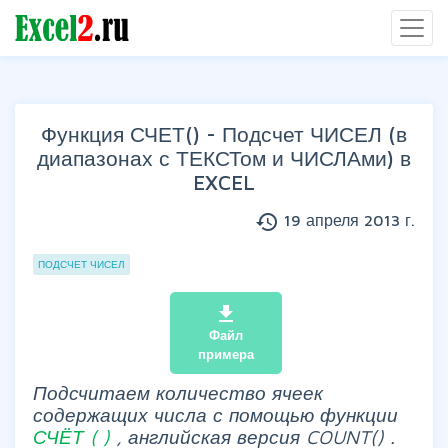
Функция СЧЕТ() - Подсчет ЧИСЕЛ (в
диапазонах с ТЕКСТом и ЧИСЛАми) в
EXCEL
history
19 апреля 2013 г.
Группы статей
ПОДСЧЕТ ЧИСЕЛ
file_download
Файл
примера
Подсчитаем количество ячеек
содержащих числа
с помощью
функции
СЧЁТ
(
)
, английская версия COUNT()
.