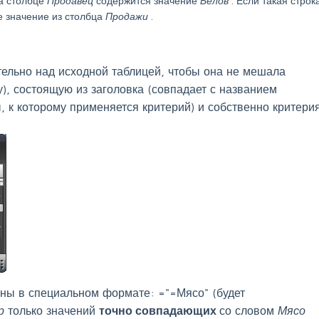
 а столбце
Продавец
содержится значение
Белов
. Если такая строк
е значение из столбца
Продажи
.
тельно над исходной таблицей, чтобы она не мешала
), состоящую из заголовка (совпадает с названием
, к которому применяется критерий) и собственно критери
ны в специальном формате: ="=Мясо" (будет
ар
только значений
точно совпадающих
со словом
Мясо