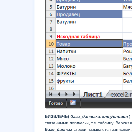
БИЗВЛЕЧЬ(
база_данных;поле;условия
)
связанными логически, т.е. таблицу. Верхня
Базе_данных
строки называются записями