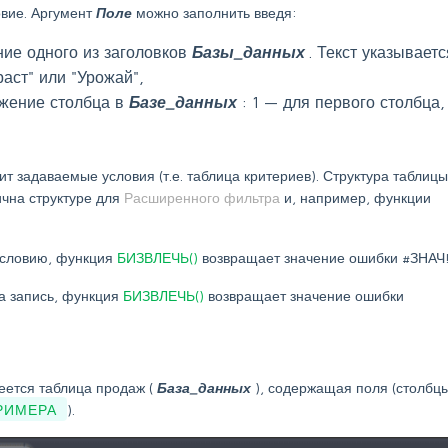
овие. Аргумент
Поле
можно заполнить введя:
ние одного из заголовков
Базы_данных
. Текст указываетс
аст" или "Урожай",
ожение столбца в
Базе_данных
: 1 — для первого столбца,
т задаваемые условия (т.е. таблица критериев). Структура таблицы
ична структуре для
Расширенного фильтра
и, например, функции
 условию, функция
БИЗВЛЕЧЬ()
возвращает значение ошибки #ЗНАЧ
а запись, функция
БИЗВЛЕЧЬ()
возвращает значение ошибки
еется таблица продаж (
База_данных
), содержащая поля (столбц
РИМЕРА
).