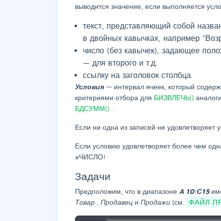
выводится значение, если выполняется усл
текст, представляющий собой назва
в двойных кавычках, например "Возр
число (без кавычек), задающее пол
— для второго и т.д.
ссылку на заголовок столбца.
Условия
— интервал ячеек, который содержи
критериями отбора для
БИЗВЛЕЧЬ()
аналог
БДСУММ()
.
Если ни одна из записей не удовлетворяет
Если условию удовлетворяет более чем одн
#ЧИСЛО!
Задачи
Предположим, что в диапазоне
A
10:С15
им
Товар
,
Продавец
и
Продажи
(см.
ФАЙЛ П