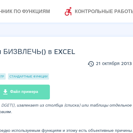
accessible_forward
ЧНИК ПО ФУНКЦИЯМ
КОНТРОЛЬНЫЕ РАБОТ
я БИЗВЛЕЧЬ() в EXCEL
history
21 октября 2013 
ЬТР
СТАНДАРТНЫЕ ФУНКЦИИ
file_download
Файл примера
 DGET(),
извлекает из столбца (списка) или таблицы отдельное
овиям.
 редко используемым функциям и этому есть объективные причины.