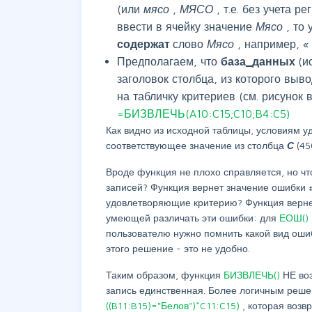
(или
мясо
,
МЯСО
, т.е. без учета 
ввести в ячейку значение
Мясо
, то
содержат
слово
Мясо
, например, 
Предполагаем, что
база_данных
(и
заголовок столбца, из которого выв
на табличку критериев (см. рисунок
=БИЗВЛЕЧЬ(A10:C15;C10;B4:C5)
Как видно из исходной таблицы, условиям у
соответствующее значение из столбца
С
(45
Вроде функция не плохо справляется, но чт
записей? Функция вернет значение ошибки #
удовлетворяющие критерию? Функция верне
умеющей различать эти ошибки: для
ЕОШ()
пользователю нужно помнить какой вид ошиб
этого решение - это не удобно.
Таким образом, функция
БИЗВЛЕЧЬ()
НЕ во
запись единственная. Более логичным реш
((B11:B15)="Белов")*C11:C15)
, которая возв