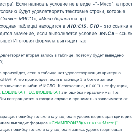
регистра). Если написать условие не в виде ="=Мясо", а прос
 условию будут удовлетворять текстовые строки, которые
«
Свежее
МЯСО», «Мясо барана»
и пр.)
сходная таблица) находится в
A10:C15
.
С10
– это ссылка 
одится значение, если выполняется условие.
B4:С5
– ссыл
 выше) Итоговая формула выглядит так
довлетворяет вторая запись в таблице, поэтому будет выведено
0).
о произойдет, если в таблице нет удовлетворяющих критерию
ЗНАЧ! A что произойдет, если в таблице 2 и более записи
т значение ошибки #ЧИСЛО! К сожалению, в EXCEL нет функции,
,
ЕОШИБКА()
,
ЕСЛИОШИБКА()
эти ошибки неразличимы. Т.е.
ки возвращается в каждом случае и принимать в зависимости от
звращает ошибку только в случае, если удовлетворяющая критери
ением выглядит формула
=СУММПРОИЗВ((A11:A15="Мясо")*
ращает ошибку только в случае, если запись удовлетворяющая