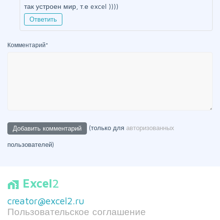
так устроен мир, т.е excel ))))
Ответить
Комментарий
*
(только для
авторизованных
пользователей)
Excel
2
home_work
creator@excel2.ru
Пользовательское соглашение