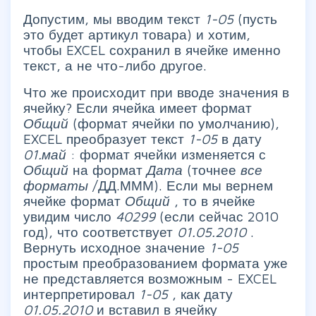
Допустим, мы вводим текст
1-05
(пусть
это будет артикул товара) и хотим,
чтобы EXCEL сохранил в ячейке именно
текст, а не что-либо другое.
Что же происходит при вводе значения в
ячейку? Если ячейка имеет формат
Общий
(формат ячейки по умолчанию),
EXCEL преобразует текст
1-05
в дату
01.май
: формат ячейки изменяется с
Общий
на формат
Дата
(точнее
все
форматы
/ДД.МММ). Если мы вернем
ячейке формат
Общий
, то в ячейке
увидим число
40299
(если сейчас 2010
год), что соответствует
01.05.2010
.
Вернуть исходное значение
1-05
простым преобразованием формата уже
не представляется возможным - EXCEL
интерпретировал
1-05
, как дату
01.05.2010
и вставил в ячейку