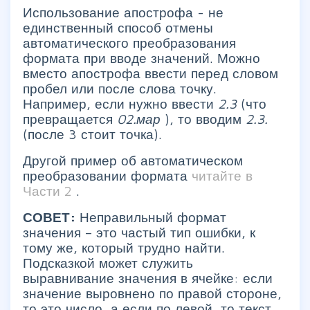
Использование апострофа - не
единственный способ отмены
автоматического преобразования
формата при вводе значений. Можно
вместо апострофа ввести перед словом
пробел или после слова точку.
Например, если нужно ввести
2.3
(что
превращается
02.мар
), то вводим
2.3.
(после 3 стоит точка).
Другой пример об автоматическом
преобразовании формата
читайте в
Части 2
.
СОВЕТ:
Неправильный формат
значения – это частый тип ошибки, к
тому же, который трудно найти.
Подсказкой может служить
выравнивание значения в ячейке: если
значение выровнено по правой стороне,
то это число, а если по левой, то текст.