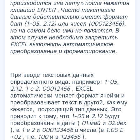
производится «на лету» после нажатия
клавиши ENTER
. Часто текстовые
данные действительно имеют формат
дат (1-05, 2.12) или чисел (000123456),
но на самом деле ими не являются. В
этом случае необходимо запретить
EXCEL
выполнять автоматическое
преобразование и форматирование.
При вводе текстовых данных
определенного вида, например:
1-05,
2.12, 1
e
2, 00012456
, EXCEL
автоматически меняет формат ячейки и
преобразовывает текст в другой, как ему
кажется, подходящий тип данных. Это
приводит к тому, что
1-05
и
2.12
будут
преобразованы в даты (
01.май
и
02.дек
), а
1
e
2
и
000123456
в числа (в
1,00
E
+02
, т.е.
100
и в
123456
).