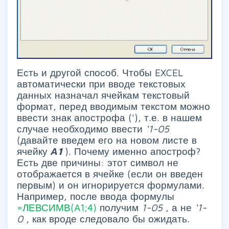
Есть и другой способ. Чтобы EXCEL
автоматически при вводе текстовых
данных назначал ячейкам текстовый
формат, перед вводимым текстом можно
ввести знак апострофа ('), т.е. в нашем
случае необходимо ввести
‘1-05
(давайте введем его на новом листе в
ячейку
А1
). Почему именно апостроф?
Есть две причины: этот символ не
отображается в ячейке (если он введен
первым) и он игнорируется формулами.
Например, после ввода формулы
=ЛЕВСИМВ(A1;4)
получим
1-05
, а не
‘1-
0
, как вроде следовало бы ожидать.