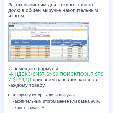
Затем вычислим для каждого товара
долю в общей выручке накопительным
итогом.
С помощью формулы
=ИНДЕКС($N$7:$N$9;ПОИСКПОЗ(J7;$P$
7:$P$9;1))
присвоим названия классов
каждому товару:
товары, у которых доля выручки
накопительным итогом менее или равна 80%,
входят в класс А;