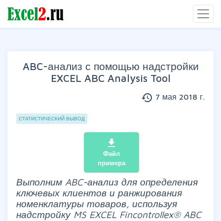
ABC-анализ с помощью надстройки
EXCEL ABC Analysis Tool
history
7 мая 2018 г.
Группы статей
СТАТИСТИЧЕСКИЙ ВЫВОД
file_download
Файл
примера
Выполним ABC-анализ для определения
ключевых клиентов и ранжирования
номенклатуры товаров, используя
надстройку MS EXCEL Fincontrollex® ABC