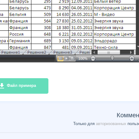
e_download
Файл примера
Коммен
Только для
авторизованных
польз