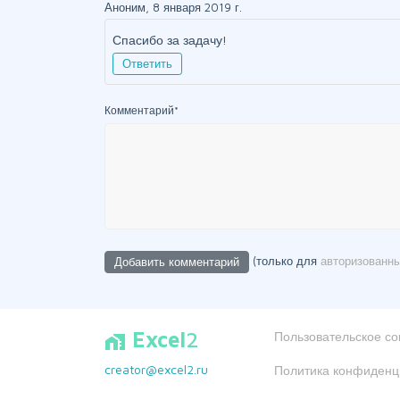
Аноним, 8 января 2019 г.
Спасибо за задачу!
Ответить
Комментарий
*
(только для
авторизованн
Excel
2
Пользовательское с
home_work
creator@excel2.ru
Политика конфиденц