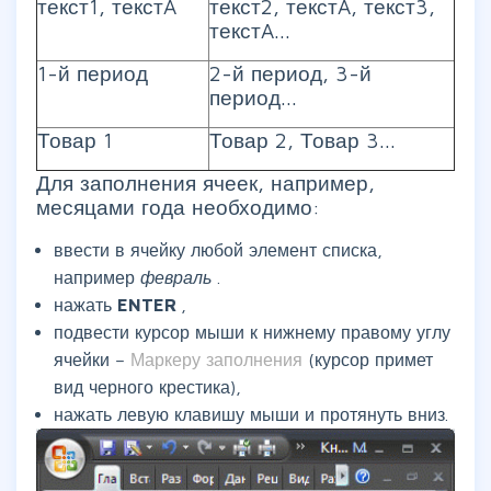
текст1, текстA
текст2, текстA, текст3,
текстA...
1-й период
2-й период, 3-й
период...
Товар 1
Товар 2, Товар 3...
Для заполнения ячеек, например,
месяцами года необходимо:
ввести в ячейку любой элемент списка,
например
февраль
.
нажать
ENTER
,
подвести курсор мыши к нижнему правому углу
ячейки –
Маркеру заполнения
(курсор примет
вид черного крестика),
нажать левую клавишу мыши и протянуть вниз.