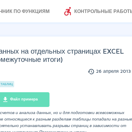
accessible_forward
ЧНИК ПО ФУНКЦИЯМ
КОНТРОЛЬНЫЕ РАБОТ
данных на отдельных страницах EXCEL
омежуточные итоги)
history
26 апреля 2013 
 ТАБЛИЦ
file_download
Файл примера
счетов и анализа данных, но и для подготовки всевозможных
е относящиеся к разным разделам таблицы попадали на разны
оятельно устанавливать разрывы страниц в зависимости от
я этого инструмент Промежуточные итоги.