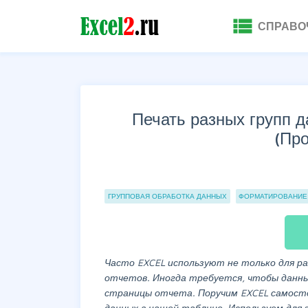
view_list
СПРАВО
Печать разных групп 
(Пр
Группы статей
ГРУППОВАЯ ОБРАБОТКА ДАННЫХ
ФОРМАТИРОВАНИЕ
Часто
EXCEL
используют не только для ра
отчетов. Иногда требуется, чтобы данны
страницы отчета. Поручим
EXCEL
самост
данных в нашей таблице. Используем дл