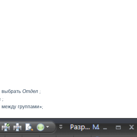
» выбрать
Отдел
;
а
;
ы между группами»;