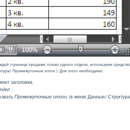
ждой странице продажи только одного отдела, используем средств
ктура/ Промежуточные итоги
). Для этого необходимо:
меют заголовки;
тдел
;
ызвать
Промежуточные итоги
(в меню
Данные/ Структур