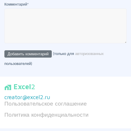
Комментарий
*
(только для
авторизованных
пользователей)
Excel
2
home_work
creator@excel2.ru
Пользовательское соглашение
Политика конфиденциальности