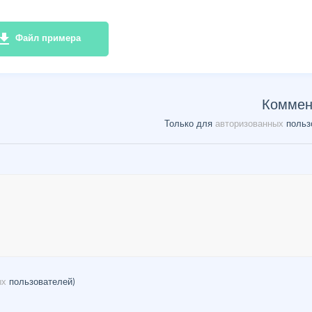
e_download
Файл примера
Коммен
Только для
авторизованных
польз
ых
пользователей)