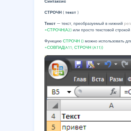
Синтаксис
СТРОЧН
(
текст
)
Текст
— текст, преобразуемый в нижний
рег
=СТРОЧН(А2)
или просто текстовой строко
Функцию
СТРОЧН
()
можно использовать дл
=СОВПАД(A11;
СТРОЧН
(A11))