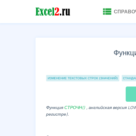
view_list
СПРАВО
Функц
Группы статей
ИЗМЕНЕНИЕ ТЕКСТОВЫХ СТРОК (ЗНАЧЕНИЙ)
СТАНДА
Функция
СТРОЧН()
, английская версия LO
регистре).