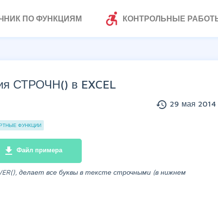
accessible_forward
ЧНИК ПО ФУНКЦИЯМ
КОНТРОЛЬНЫЕ РАБОТ
ия СТРОЧН() в EXCEL
history
29 мая 2014 
РТНЫЕ ФУНКЦИИ
file_download
Файл примера
WER(), делает все буквы в тексте строчными (в нижнем