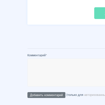
fil
Комментарий
*
(только для
авторизованн