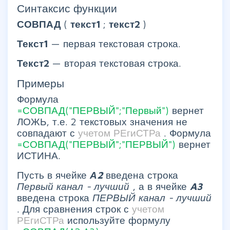
Синтаксис функции
СОВПАД
(
текст1
;
текст2
)
Текст1
— первая текстовая строка.
Текст2
— вторая текстовая строка.
Примеры
Формула
=СОВПАД("ПЕРВЫЙ";"Первый")
вернет
ЛОЖЬ, т.е. 2 текстовых значения не
совпадают с
учетом РЕгиСТРа
. Формула
=СОВПАД("ПЕРВЫЙ";"ПЕРВЫЙ")
вернет
ИСТИНА.
Пусть в ячейке
А2
введена строка
Первый канал - лучший
, а в ячейке
A3
введена строка
ПЕРВЫЙ канал - лучший
. Для сравнения строк с
учетом
РЕгиСТРа
используйте формулу