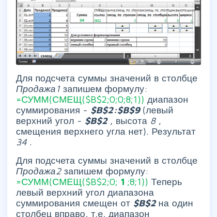
Для подсчета суммы значений в столбце
Продажа1
запишем формулу:
=СУММ(СМЕЩ($B$2;0;0;8;1))
диапазон
суммирования -
$B$2:$B$9
(левый
верхний угол -
$B$2
, высота
8
,
смещения верхнего угла нет). Результат
34
.
Для подсчета суммы значений в столбце
Продажа2
запишем формулу:
=СУММ(СМЕЩ($B$2;0;
1
;8;1))
Теперь
левый верхний угол диапазона
суммирования смещен от
$B$2
на один
столбец вправо, т.е. диапазон