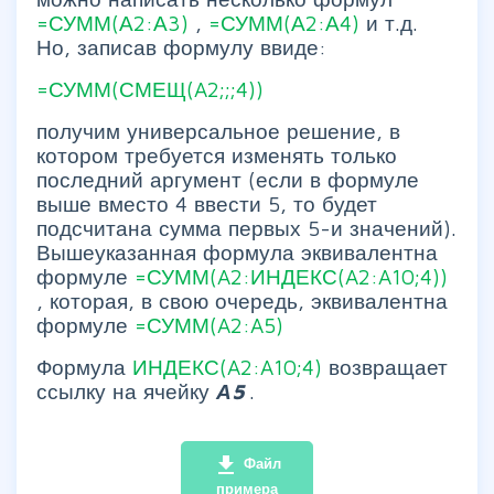
=СУММ(А2:А3)
,
=СУММ(А2:А4)
и т.д.
Но, записав формулу ввиде:
=СУММ(СМЕЩ(A2;;;4))
получим универсальное решение, в
котором требуется изменять только
последний аргумент (если в формуле
выше вместо 4 ввести 5, то будет
подсчитана сумма первых 5-и значений).
Вышеуказанная формула эквивалентна
формуле
=СУММ(A2:ИНДЕКС(A2:A10;4))
, которая, в свою очередь, эквивалентна
формуле
=СУММ(A2:A5)
Формула
ИНДЕКС(A2:A10;4)
возвращает
ссылку на ячейку
А5
.
file_download
Файл
примера