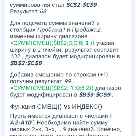
суммирования стал
$C$2:$C$9
.
Результат
68
.
Для подсчета суммы значений в
столбцах
Продажа1
и
Продажа2,
изменим ширину диапазона.
=СУММ(СМЕЩ($B$2;0;0;8;
2
))
указав
ширину в 2 ячейки, результат составит
102
, диапазон будет модифицирован в
$В$2:$С$9
.
Добавив смещение по строкам (+1),
получим результат
99
:
=СУММ(СМЕЩ($B$2;
1
;0;8;2))
диапазон
будет модифицирован в
$В$3:$С$9
.
Функция СМЕЩ() vs ИНДЕКС()
Пусть имеется диапазон с числами (
А2:А10
) Необходимо найти сумму
первых 2-х, 3-х, ...9 значений. Конечно,
можно написать несколько формул