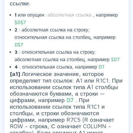
ссылки:
1
или опущен:
абсолютная ссылка
, например
$D$7
2
: абсолютная ссылка на строку;
относительная ссылка на столбец, например
D$7
3
: относительная ссылка на строку;
абсолютная ссылка на столбец, например
$D7
4
: относительная ссылка, например
D7
[а1]
Логическое значение, которое
определяет тип ссылок: А1 или R1C1. При
использовании ссылок типа А1 столбцы
обозначаются буквами, а строки —
цифрами, например
D7
. При
использовании ссылок типа R1C1 и
столбцы, и строки обозначаются
цифрами, например R7C5 (R означает
ROW - строка, С означает COLUMN -
столбец). Если аргумент А1 имеет