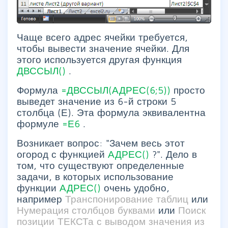
Чаще всего адрес ячейки требуется,
чтобы вывести значение ячейки. Для
этого используется другая функция
ДВССЫЛ()
.
Формула
=ДВССЫЛ(АДРЕС(6;5))
просто
выведет значение из 6-й строки 5
столбца (Е). Эта формула эквивалентна
формуле
=Е6
.
Возникает вопрос: "Зачем весь этот
огород с функцией
АДРЕС()
?". Дело в
том, что существуют определенные
задачи, в которых использование
функции
АДРЕС()
очень удобно,
например
Транспонирование таблиц
или
Нумерация столбцов буквами
или
Поиск
позиции ТЕКСТа с выводом значения из