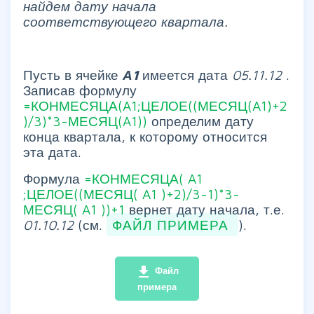
найдем дату начала
соответствующего квартала.
Пусть в ячейке
А1
имеется дата
05.11.12
.
Записав формулу
=КОНМЕСЯЦА(A1;ЦЕЛОЕ((МЕСЯЦ(A1)+2
)/3)*3-МЕСЯЦ(A1))
определим дату
конца квартала, к которому относится
эта дата.
Формула
=КОНМЕСЯЦА(
A1
;ЦЕЛОЕ((МЕСЯЦ(
A1
)+2)/3-1)*3-
МЕСЯЦ(
A1
))+1
вернет дату начала, т.е.
01.10.12
(см.
ФАЙЛ ПРИМЕРА
).
file_download
Файл
примера